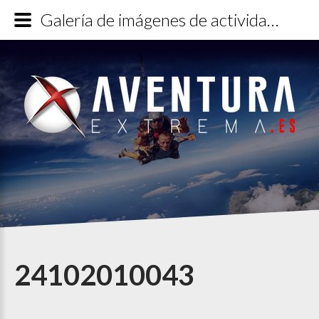
Galería de imágenes de actividades de aventura extrema con Aventura Extrema. - Category: Puenting - Image: 24102010043
24102010043