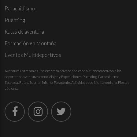
Paracaidismo
Puenting
Rutas de aventura
Formación en Montaña
Eventos Multideportivos
Aventura Extrema es una empresa privada dedicada al turismo activo y a los
deportes de aventuras como Viajes y Expediciones, Puenting, Paracaidismo,
Escalada, Rutas, Submarinismo, Parapente, Actividades de Multiaventura, Fiestas
Lúdicas...