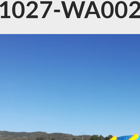
71027-WA00
TIVOS